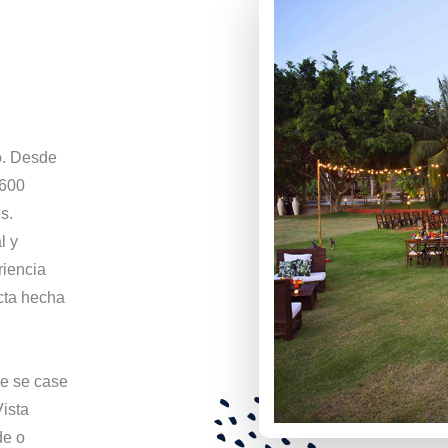
o. Desde
 600
s.
l y
riencia
cta hecha
de se case
Vista
de o